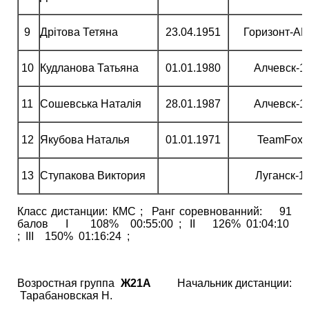
9
Дрітова Тетяна
23.04.1951
Горизонт-А
10
Кудланова Татьяна
01.01.1980
Алчевск-1
11
Сошевська Наталія
28.01.1987
Алчевск-1
12
Якубова Наталья
01.01.1971
TeamFox
13
Ступакова Виктория
Луганск-1
Класс дистанции: КМС ; Ранг соревнованний: 91
балов І 108% 00:55:00 ; ІІ 126% 01:04:10
; ІІІ 150% 01:16:24 ;
Возростная группа
Ж21А
Начальник дистанции:
Тарабановская Н.