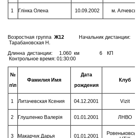
1
Глінка Олена
10.09.2002
м. Алчевсь
Возростная группа
Ж12
Начальник дистанции:
Тарабановская Н.
Длинна дистанции: 1.060 км 6 КП
Контрольное время: 01:30:00
№
Дата
Фамилия Имя
Клуб
п\п
рождения
1
Литачевская Ксения
04.12.2001
Vizit
2
Глушпенко Валерія
01.01.2001
ЛНВО
Ровеньковсь
3
Макарчук Дарья
01.01.2001