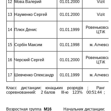
12
Мова Валерий
01.01.2000
Vizit
13
Науменко Сергей
01.01.2000
Vizit
Ровеньковсь
14
Плюх Денис
01.01.1999
ЦТіК
15
Сєрбін Максим
01.01.1998
м. Алчевсь
Ровеньковсь
16
Черский Сергей
01.01.2000
ЦТіК
17
Шевченко Олександр
01.01.1999
м. Алчевсь
Класс дистанции: юнацьких розрядів ; Ранг
соревнованний: 2 балов ІІІ-ю 123% 00:51:44 ;
Возростная группа
М16
Начальник дистанции: