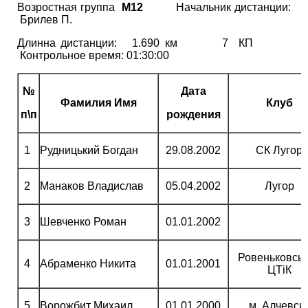
Возростная группа
М12
Начальник дистанции:
Брилев П.
Длинна дистанции: 1.690 км 7 КП
Контрольное время: 01:30:00
№
Дата
Фамилия Имя
Клуб
п\п
рождения
1
Рудницький Богдан
29.08.2002
СК Лугор
2
Манаков Владислав
05.04.2002
Лугор
3
Шевченко Роман
01.01.2002
Ровеньковсь
4
Абраменко Никита
01.01.2001
ЦТіК
5
Ворожбит Михаил
01.01.2000
м. Алчевсь