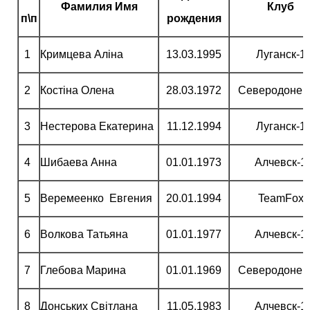
Фамилия Имя
Клуб
п\п
рождения
1
Кримцева Аліна
13.03.1995
Луганск-1
2
Костіна Олена
28.03.1972
Северодонец
3
Нестерова Екатерина
11.12.1994
Луганск-1
4
Шибаева Анна
01.01.1973
Алчевск-1
5
Веремеенко Евгения
20.01.1994
TeamFox
6
Волкова Татьяна
01.01.1977
Алчевск-1
7
Глебова Марина
01.01.1969
Северодонец
8
Донських Світлана
11.05.1983
Алчевск-1