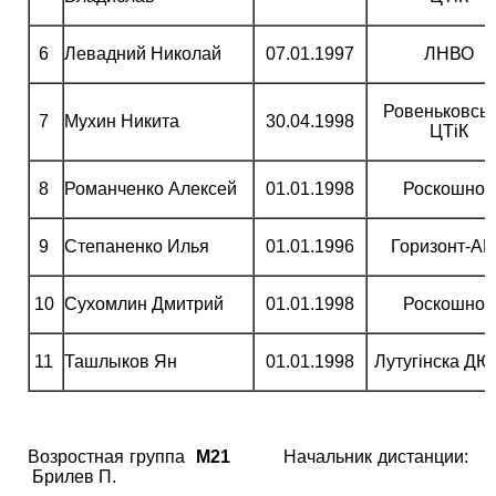
6
Левадний Николай
07.01.1997
ЛНВО
Ровеньковсь
7
Мухин Никита
30.04.1998
ЦТіК
8
Романченко Алексей
01.01.1998
Роскошное
9
Степаненко Илья
01.01.1996
Горизонт-А
10
Сухомлин Дмитрий
01.01.1998
Роскошное
11
Ташлыков Ян
01.01.1998
Лутугінска Д
Возростная группа
М21
Начальник дистанции:
Брилев П.