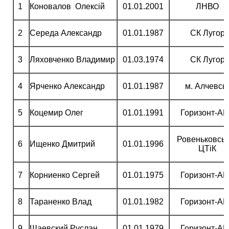
1
Коновалов Олексій
01.01.2001
ЛНВО
2
Середа Александр
01.01.1987
СК Лугор
3
Ляховченко Владимир
01.03.1974
СК Лугор
4
Ярченко Александр
01.01.1987
м. Алчевсь
5
Коцемир Олег
01.01.1991
Горизонт-А
Ровеньковсь
6
Ищенко Дмитрий
01.01.1996
ЦТіК
7
Корниенко Сергей
01.01.1975
Горизонт-А
8
Тараненко Влад
01.01.1982
Горизонт-А
9
Шаевский Руслан
01.01.1979
Горизонт-А