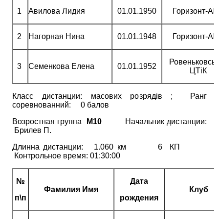
1
Авилова Лидия
01.01.1950
Горизонт-А
2
Нагорная Нина
01.01.1948
Горизонт-А
Ровеньковсь
3
Семенкова Елена
01.01.1952
ЦТіК
Класс дистанции: масових розрядів ; Ранг
соревнованний: 0 балов
Возростная группа
М10
Начальник дистанции:
Брилев П.
Длинна дистанции: 1.060 км 6 КП
Контрольное время: 01:30:00
№
Дата
Фамилия Имя
Клуб
п\п
рождения