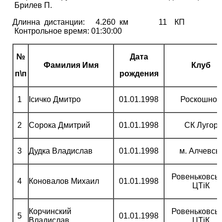
Брилев П.
Длинна дистанции: 4.260 км 11 КП
Контрольное время: 01:30:00
№
Дата
Фамилия Имя
Клуб
п\п
рождения
1
Ісичко Дмитро
01.01.1998
Роскошное
2
Сорока Дмитрий
01.01.1998
СК Лугор
3
Дудка Владислав
01.01.1998
м. Алчевсь
Ровеньковсь
4
Коновалов Михаил
01.01.1998
ЦТіК
Корчинский
Ровеньковсь
5
01.01.1998
Владислав
ЦТіК