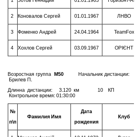
1
Зотов Геннадий
01.01.1963
Горизонт-А
2
Коновалов Сергей
01.01.1967
ЛНВО
3
Фоменко Андрей
24.04.1964
TeamFox
4
Хохлов Сергей
03.09.1967
ОРІЄНТ
Возростная группа
М50
Начальник дистанции:
Брилев П.
Длинна дистанции: 3.120 км 10 КП
Контрольное время: 01:30:00
№
Дата
Фамилия Имя
Клуб
п\п
рождения