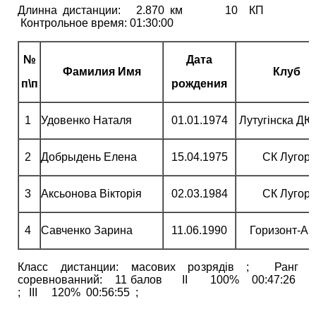
Длинна дистанции: 2.870 км 10 КП
Контрольное время: 01:30:00
№
Дата
Фамилия Имя
Клуб
п\п
рождения
1
Удовенко Наталя
01.01.1974
Лутугінска Д
2
Добрыдень Елена
15.04.1975
СК Лугор
3
Аксьонова Вікторія
02.03.1984
СК Лугор
4
Савченко Зарина
11.06.1990
Горизонт-А
Класс дистанции: масових розрядів ; Ранг
соревнованний: 11 балов ІІ 100% 00:47:26
; ІІІ 120% 00:56:55 ;