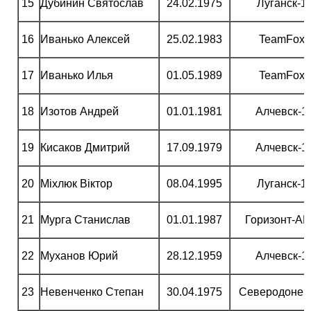
15
Дубинин Святослав
24.02.1975
Луганск-1
16
Иванько Алексей
25.02.1983
TeamFox
17
Иванько Илья
01.05.1989
TeamFox
18
Изотов Андрей
01.01.1981
Алчевск-1
19
Кисаков Дмитрий
17.09.1979
Алчевск-1
20
Міхлюк Віктор
08.04.1995
Луганск-1
21
Мурга Станислав
01.01.1987
Горизонт-А
22
Муханов Юрий
28.12.1959
Алчевск-1
23
Невенченко Степан
30.04.1975
Северодонец