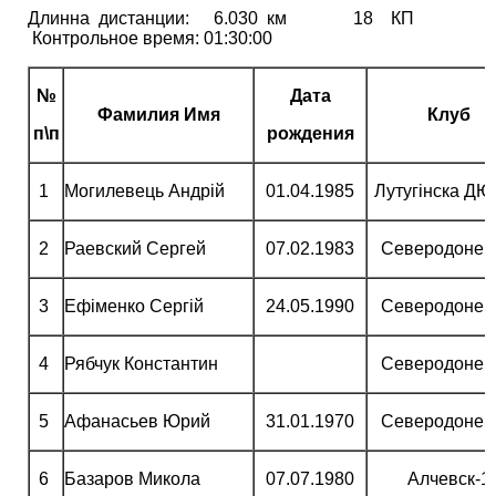
Длинна дистанции: 6.030 км 18 КП
Контрольное время: 01:30:00
№
Дата
Фамилия Имя
Клуб
п\п
рождения
1
Могилевець Андрій
01.04.1985
Лутугінска Д
2
Раевский Сергей
07.02.1983
Северодонец
3
Ефіменко Сергій
24.05.1990
Северодонец
4
Рябчук Константин
Северодонец
5
Афанасьев Юрий
31.01.1970
Северодонец
6
Базаров Микола
07.07.1980
Алчевск-1