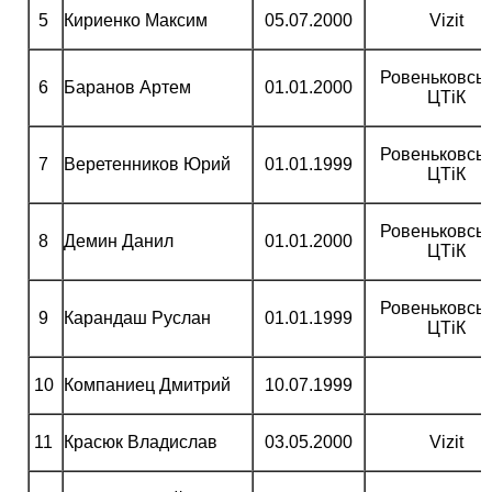
5
Кириенко Максим
05.07.2000
Vizit
Ровеньковсь
6
Баранов Артем
01.01.2000
ЦТіК
Ровеньковсь
7
Веретенников Юрий
01.01.1999
ЦТіК
Ровеньковсь
8
Демин Данил
01.01.2000
ЦТіК
Ровеньковсь
9
Карандаш Руслан
01.01.1999
ЦТіК
10
Компаниец Дмитрий
10.07.1999
11
Красюк Владислав
03.05.2000
Vizit