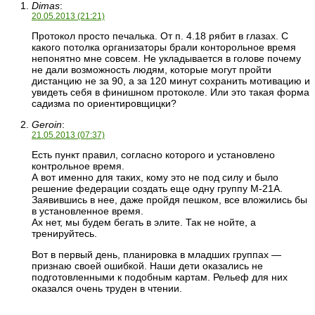
Dimas
:
20.05.2013 (21:21)
Протокол просто печалька. От п. 4.18 рябит в глазах. С
какого потолка организаторы брали конторольное время
непонятно мне совсем. Не укладывается в голове почему
не дали возможность людям, которые могут пройти
дистанцию не за 90, а за 120 минут сохранить мотивацию и
увидеть себя в финишном протоколе. Или это такая форма
садизма по ориентировщицки?
Geroin
:
21.05.2013 (07:37)
Есть пункт правил, согласно которого и установлено
контрольное время.
А вот именно для таких, кому это не под силу и было
решение федерации создать еще одну группу М-21А.
Заявившись в нее, даже пройдя пешком, все вложились бы
в установленное время.
Ах нет, мы будем бегать в элите. Так не нойте, а
тренируйтесь.
Вот в первый день, планировка в младших группах —
признаю своей ошибкой. Наши дети оказались не
подготовленными к подобным картам. Рельеф для них
оказался очень труден в чтении.