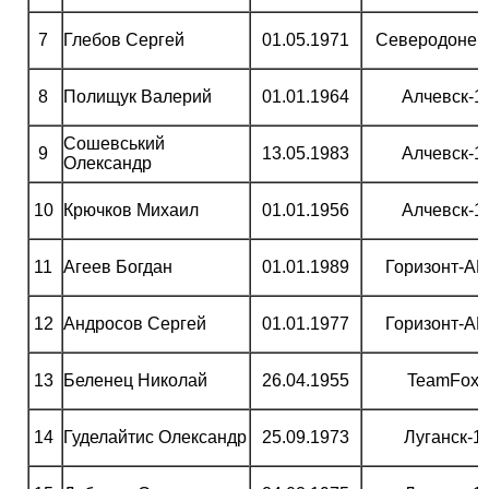
7
Глебов Сергей
01.05.1971
Северодонец
8
Полищук Валерий
01.01.1964
Алчевск-1
Сошевський
9
13.05.1983
Алчевск-1
Олександр
10
Крючков Михаил
01.01.1956
Алчевск-1
11
Агеев Богдан
01.01.1989
Горизонт-А
12
Андросов Сергей
01.01.1977
Горизонт-А
13
Беленец Николай
26.04.1955
TeamFox
14
Гуделайтис Олександр
25.09.1973
Луганск-1