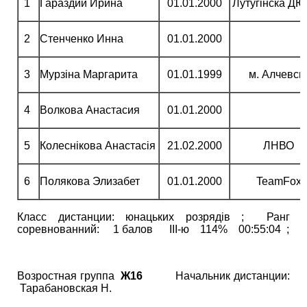
1
Гараздий Ирина
01.01.2000
Лутугінска Д
2
Стенченко Инна
01.01.2000
3
Мурзіна Маргарита
01.01.1999
м. Алчевсь
4
Волкова Анастасия
01.01.2000
5
Колеснікова Анастасія
21.02.2000
ЛНВО
6
Полякова Элизабет
01.01.2000
TeamFox
Класс дистанции: юнацьких розрядів ; Ранг
соревнованний: 1 балов ІІІ-ю 114% 00:55:04 ;
Возростная группа
Ж16
Начальник дистанции:
Тарабановская Н.