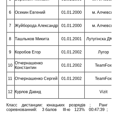
6
Осекин Евгений
01.01.2000
м. Алчевсь
7
Жуйборода Александр
01.01.2000
м. Алчевсь
8
Ташлыков Микита
01.01.2001
Лутугінска Д
9
Коробов Егор
01.01.2002
Лугор
Отчернашенко
10
01.01.2002
TeamFox
Константин
11
Отчернашенко Сергей
01.01.2002
TeamFox
12
Курлов Давид
Vizit
Класс дистанции: юнацьких розрядів ; Ранг
соревнованний: 3 балов ІІІ-ю 123% 00:47:39 ;